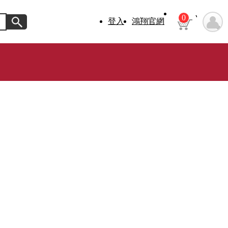
0
登入
鴻翔官網