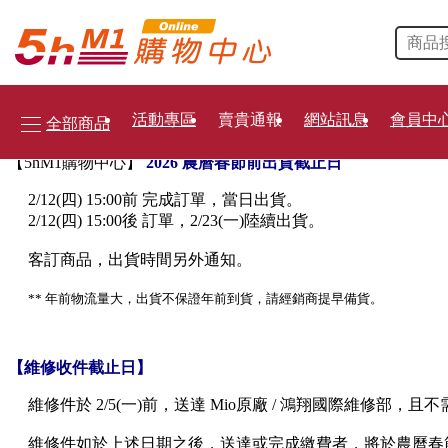
當前位置: 新車配件
請先
[登入會員]
賣貴通報
您好，請到商品頁面點選，該商品
或
賣貴通報
圖示，提報您的
關閉此視窗
活動專區
賣貴通報
網站訊息
會員中
全部商品
重要訊息 通知
【5hM1購物中心】
2026 農曆春節前出貨截止日
2/12(四) 15:00前 完成訂單，當日出貨。
2/12(四) 15:00後 訂單，2/23(一)陸續出貨。
客訂商品，出貨時間另外通知。
** 年前物流量大，出貨不保證年前到貨，請經銷商提早備貨。
【維修收件截止日】
維修件於 2/5(一)前，送達 Mio原廠 / 鴻翔國際維修
維修件如於上述日期之後，送達或完成繳費者，將於農曆春