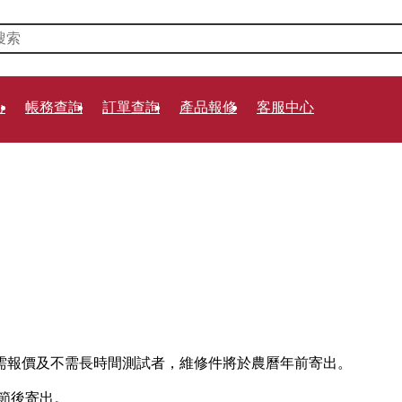
價格。
心
帳務查詢
訂單查詢
產品報修
客服中心
部，且不需報價及不需長時間測試者，維修件將於農曆年前寄出。
節後寄出。