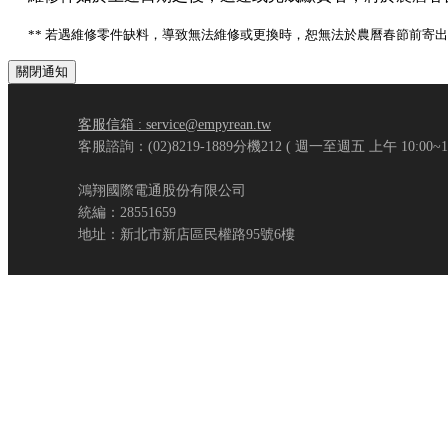
** 若遇維修零件缺料，導致無法維修或更換時，恕無法於農曆春節前寄
關閉通知
客服信箱 : service@empyrean.tw
客服諮詢：(02)8219-1889分機212 ( 週一至週五 上午 10:00~12:0
鴻翔國際電通股份有限公司
統編：28551659
地址：新北市新店區民權路95號6樓