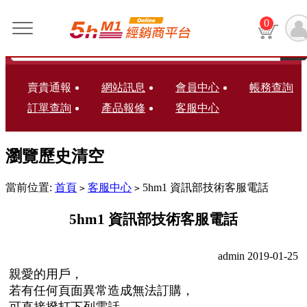
0
賣貴通報
網站訊息
會員中心
帳務查詢
訂單查詢
產品報修
客服中心
瀏覽歷史
清空
當前位置:
首頁
客服中心
5hm1 資訊部技術客服電話
>
>
5hm1 資訊部技術客服電話
admin 2019-01-25
親愛的用戶，
若有任何頁面異常造成無法訂購，
可直接撥打下列電話，