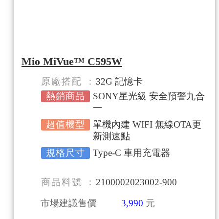
Mio MiVue™ C595W
原廠搭配
32G 記憶卡
熱銷商品
SONY星光級 安全預警九合
一
超值機型
單機內建 WIFI 無線OTA更
新測速點
規格尺寸
Type-C 車用充電器
商品料號
2100002023002-900
市場建議售價
3,990
元