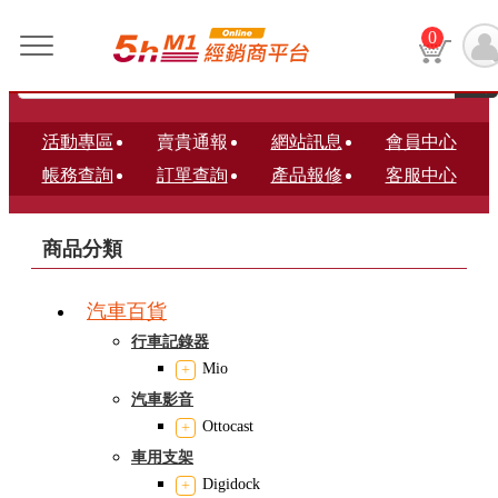
0
活動專區
賣貴通報
網站訊息
會員中心
帳務查詢
訂單查詢
產品報修
客服中心
商品分類
汽車百貨
行車記錄器
Mio
汽車影音
Ottocast
車用支架
Digidock