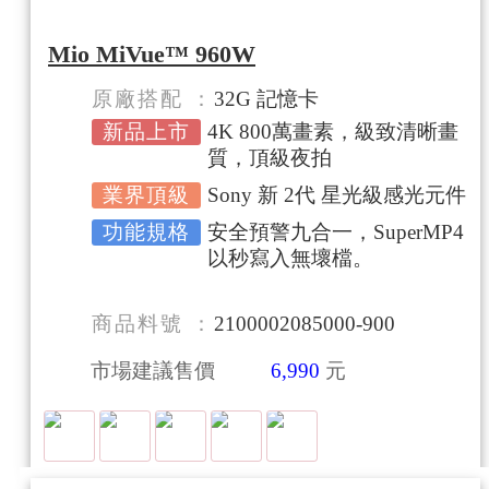
Mio MiVue™ 960W
原廠搭配
32G 記憶卡
新品上市
4K 800萬畫素，級致清晰畫
質，頂級夜拍
業界頂級
Sony 新 2代 星光級感光元件
功能規格
安全預警九合一，SuperMP4
以秒寫入無壞檔。
商品料號
2100002085000-900
市場建議售價
6,990
元