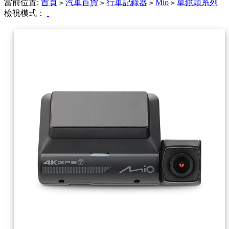
當前位置:
首頁
汽車百貨
行車記錄器
Mio
單鏡頭系列
>
>
>
>
檢視模式：