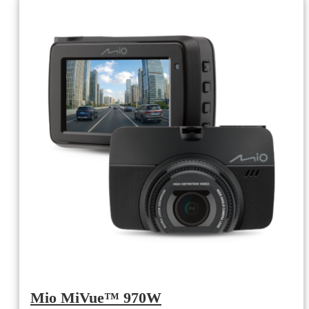
Mio MiVue™ 970W