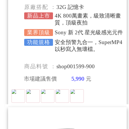
原廠搭配
32G 記憶卡
新品上市
4K 800萬畫素，級致清晰畫
質，頂級夜拍
業界頂級
Sony 新 2代 星光級感光元件
功能規格
安全預警九合一，SuperMP4
以秒寫入無壞檔。
商品料號
shop001599-900
市場建議售價
5,990
元