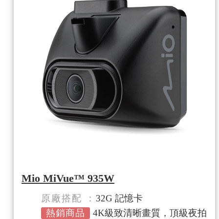
Mio MiVue™ 935W
原廠搭配
32G 記憶卡
熱銷商品
4K級致清晰畫質，頂級夜拍