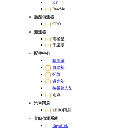
KY
RawMe
胎壓偵測器
ORO
測速器
南極星
千里眼
配件中心
晴雨窗
腳踏墊
托盤
避光墊
後視鏡支架
雨刷
汽車雨刷
ZERO雨刷
盲點偵測系統
RoyalTek