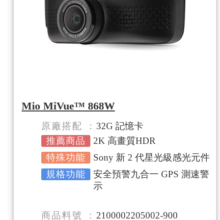
Mio MiVue™ 868W
原廠搭配
32G 記憶卡
推薦商品
2K 高畫質HDR
特殊功能
Sony 新 2 代星光級感光元件
規格功能
安全預警九合一 GPS 測速警
示
商品料號
2100002205002-900