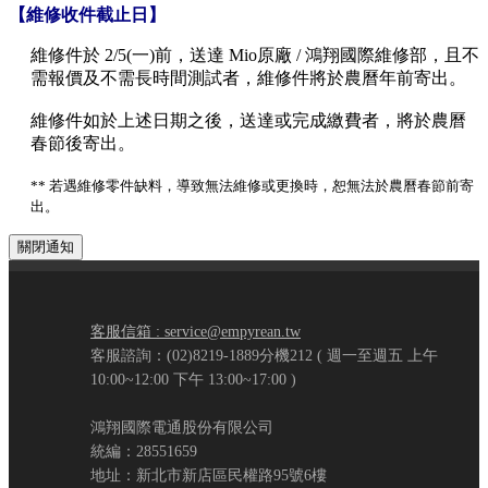
【維修收件截止日】
維修件於 2/5(一)前，送達 Mio原廠 / 鴻翔國際維修部，且不
需報價及不需長時間測試者，維修件將於農曆年前寄出。
維修件如於上述日期之後，送達或完成繳費者，將於農曆
春節後寄出。
** 若遇維修零件缺料，導致無法維修或更換時，恕無法於農曆春節前寄
出。
關閉通知
客服信箱 : service@empyrean.tw
客服諮詢：(02)8219-1889分機212 ( 週一至週五 上午
10:00~12:00 下午 13:00~17:00 )
鴻翔國際電通股份有限公司
統編：28551659
地址：新北市新店區民權路95號6樓