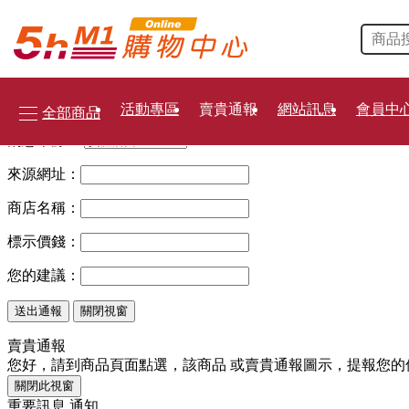
當前位置:
首頁
運動休閒
運動穿戴裝置
SUUNTO
運動
>
>
>
>
檢視模式：
賣貴通報
您發現了在其他通路此產品
比 5hM1更便宜，請填寫以下資料
活動專區
賣貴通報
網站訊息
會員中
全部商品
消息來源：
來源網址：
商店名稱：
標示價錢：
您的建議：
關閉視窗
賣貴通報
您好，請到商品頁面點選，該商品
或
賣貴通報
圖示，提報您的
關閉此視窗
重要訊息 通知