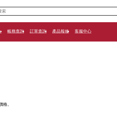
鍛鍊
讓我們知道∶
心
帳務查詢
訂單查詢
產品報修
客服中心
價格。