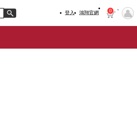
0
登入
鴻翔官網