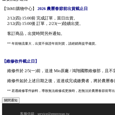
【5hM1購物中心】
2026 農曆春節前出貨截止日
2/12(四) 15:00前 完成訂單，當日出貨。
2/12(四) 15:00後 訂單，2/23(一)陸續出貨。
客訂商品，出貨時間另外通知。
** 年前物流量大，出貨不保證年前到貨，請經銷商提早備貨。
【維修收件截止日】
維修件於 2/5(一)前，送達 Mio原廠 / 鴻翔國際維修
維修件如於上述日期之後，送達或完成繳費者，將於農曆春
** 若遇維修零件缺料，導致無法維修或更換時，恕無法於農曆春節前寄
關閉通知
客服信箱 : service@empyrean.tw